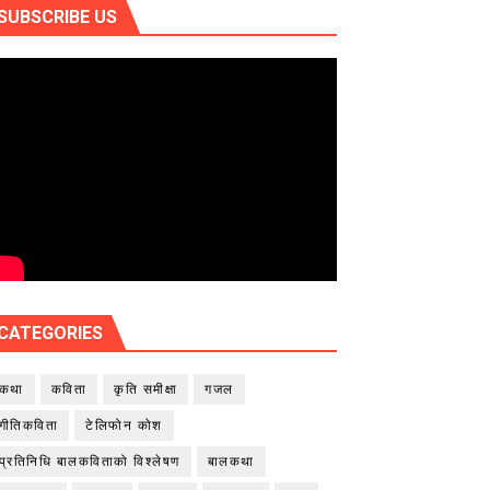
SUBSCRIBE US
CATEGORIES
कथा
कविता
कृति समीक्षा
गजल
गीतिकविता
टेलिफोन कोश
प्रतिनिधि बालकविताको विश्लेषण
बालकथा