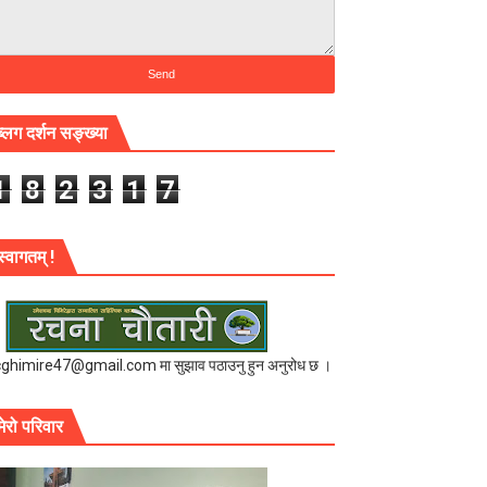
ब्लग दर्शन सङ्ख्या
1
8
2
3
1
7
स्वागतम् !
cghimire47@gmail.com मा सुझाव पठाउनु हुन अनुरोध छ ।
मेरो परिवार