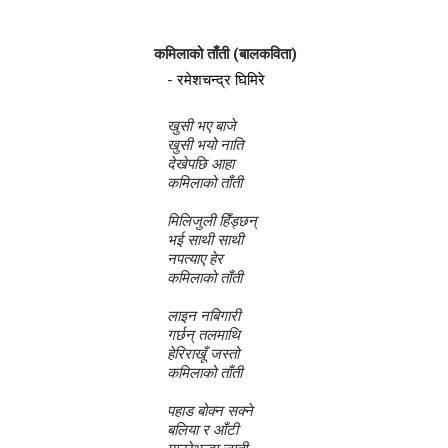
लघुकथाः राधा पियारी
कमिलाको ताँती (बालकविता)
लघुकथाः सम्बन्ध
-
रमेशचन्द्र घिमिरे
कुटाइ काण्डः लघुकथा
खुसी भए बाजे
खुसी भयो नाति
पालोः लघुकथा
देखेपछि आहा
कमिलाको ताँती
बाल लघुकथाः निर्देशन
मिलिजुली हिँड्छन्
भई साथी साथी
लघुकथाः स्वार्थी सम्झौता
नपत्याए हेर
कमिलाको ताँती
बालकविताः ठेकी
लाइन नबिगारी
गर्छन् तलमाथि
लघुकथाः अरेली काँडैले
हेरिराखूँ जस्तो
कमिलाको ताँती
बालकविताः बाल अधिकार
पहाड बोक्न सक्ने
लघुकथा : गुलियो माया
बलिया र आँटी