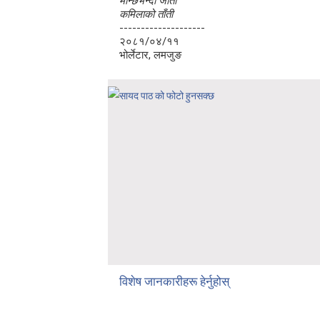
मान्छेभन्दा जाती
कमिलाको ताँती
लघुकथा: दसैँको टीका
--------------------
२०८१/०४/११
बालकविता: तीज आयो तीजमा
भोर्लेटार, लमजुङ
तीजको दर (लघुकथा)
औँलाको गीत (बालगीत)
बालकविता : कमिलाको ताँती
विशेष जानकारीहरू हेर्नुहोस्