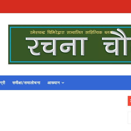
ग्री
समीक्षा/समालोचना
आख्यान