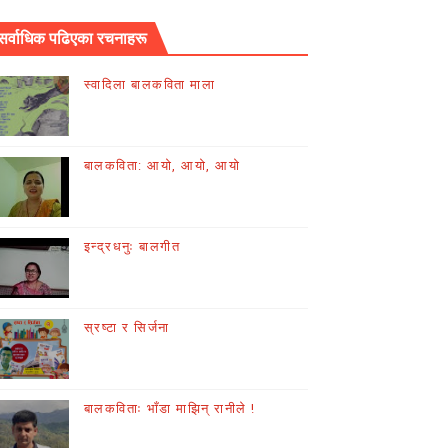
सर्वाधिक पढिएका रचनाहरू
स्वादिला बालकविता माला
बालकविता: आयो, आयो, आयो
इन्द्रधनुः बालगीत
स्रष्टा र सिर्जना
बालकविताः भाँडा माझिन् रानीले !