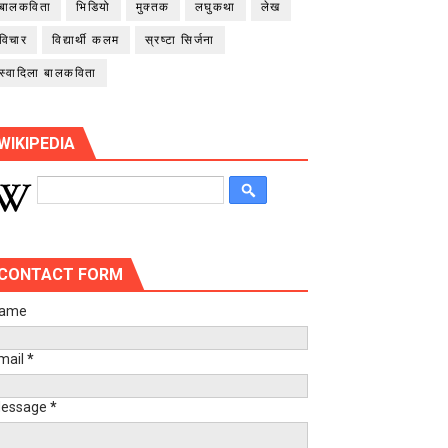
बालकविता
भिडियो
मुक्तक
लघुकथा
लेख
विचार
विद्यार्थी कलम
स्रष्टा सिर्जना
स्वादिला बालकविता
WIKIPEDIA
CONTACT FORM
ame
mail
*
essage
*