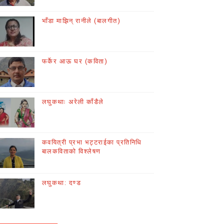
भाँडा माझिन् रानीले (बालगीत)
फर्केर आऊ घर (कविता)
लघुकथाः अरेली काँडैले
कवयित्री प्रभा भट्टराईका प्रतिनिधि
बालकविताको विश्लेषण
लघुकथा: दण्ड