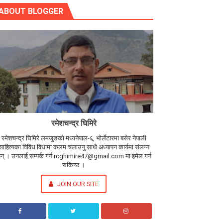
ABOUT BLOGGER
रमेशचन्द्र घिमिरे
रमेशचन्द्र घिमिरे लमजुङको मध्यनेपाल-६, भोर्लेटारमा बसेर नेपाली
साहित्यका विविध विधामा कलम चलाउनु साथै अध्यापन कार्यमा संलग्न
न् । उनलाई सम्पर्क गर्न rcghimire47@gmail.com मा इमेल गर्न
सकिन्छ ।
JOIN OUR SITE