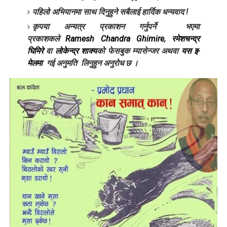
पहिलो अभियानमा साथ दिनुहुने सबैलाई हार्दिक धन्यवाद !
लघुकथा: दसैँको टीका
कृपया अन्यत्र प्रकाशन गर्नुपर्ने भएमा
बालकविता: तीज आयो तीजमा
प्रकाशकले
Ramesh Chandra Ghimire
,
रमेशचन्द्र
घिमिरे
वा
लोकेन्द्र शाक्य
को फेसबुक म्यासेन्जर अथवा
यस इ-
तीजको दर (लघुकथा)
मेलमा
गई अनुमति लिनुहुन अनुरोध छ ।
औँलाको गीत (बालगीत)
बालकविता : कमिलाको ताँती