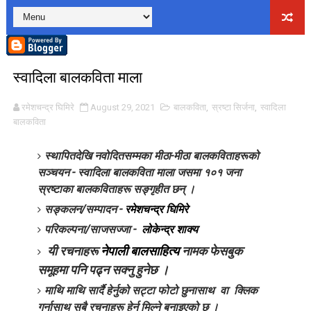
लघुकथाः राधा पियारी
लघुकथाः सम्बन्ध
स्वादिला बालकविता माला
कुटाइ काण्डः लघुकथा
रमेशचन्द्र घिमिरे
August 29, 2021
बालकविता
,
स्रष्टा सिर्जना
,
स्वादिला
पालोः लघुकथा
बालकविता
बाल लघुकथाः निर्देशन
स्थापितदेखि नवोदितसम्मका मीठा-मीठा बालकविताहरूको
सञ्चयन - स्वादिला बालकविता माला जसमा १०१ जना
लघुकथाः स्वार्थी सम्झौता
स्रष्टाका बालकविताहरू सङ्गृहीत छन् ।
बालकविताः ठेकी
सङ्कलन/सम्पादन -
रमेशचन्द्र घिमिरे
परिकल्पना/साजसज्जा -
लोकेन्द्र शाक्य
लघुकथाः अरेली काँडैले
यी रचनाहरू
नेपाली बालसाहित्य
नामक फेसबुक
बालकविताः बाल अधिकार
समूहमा पनि पढ्न सक्नु हुनेछ ।
माथि माथि सार्दै हेर्नुको सट्टा फोटो छुनासाथ वा क्लिक
लघुकथा : गुलियो माया
गर्नासाथ सबै रचनाहरू हेर्न मिल्ने बनाइएको छ ।