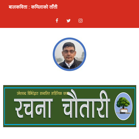
स्रष्टा र सिर्जना
लघुकथा: दण्ड
भ्रम : लघुकथा
ठुलो एकादशी : लघुकथा
ढुङ्गे फूलः बालकविता
लघुकथाः कुकुरदेखि सावधान
देखावटी माया : लघुकथा
लघुकथाः चैनको जिन्दगी
गीतिकविताः फर्किएँ लाजले
लघुकथाः पैसामोह