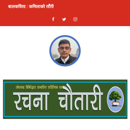
बालकविता : कमिलाको ताँती
स्रष्टा र सिर्जना
लघुकथा: दण्ड
भ्रम : लघुकथा
ठुलो एकादशी : लघुकथा
ढुङ्गे फूलः बालकविता
लघुकथाः कुकुरदेखि सावधान
देखावटी माया : लघुकथा
लघुकथाः चैनको जिन्दगी
गीतिकविताः फर्किएँ लाजले