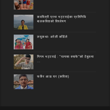
कवयित्री प्रभा भट्टराईका प्रतिनिधि
बालकविताको विश्लेषण
लघुकथाः अरेली काँडैले
निगम भट्टराई : "पल्पसा क्याफे"को टेबुलमा
...
फर्केर आऊ घर (कविता)