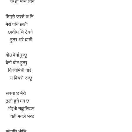
के हो भन्ने चिन
लघुकथा : गुलियो माया
तिम्रो जस्तै छ नि
लघुकथा: दसैँको टीका
मेरो पनि छाती
छातीमाथि टेक्ने
बालकविता: तीज आयो तीजमा
हुन्छ अरे घाती
तीजको दर (लघुकथा)
बीउ बेर्ना हुन्छु
औँलाको गीत (बालगीत)
बेर्ना बोट हुन्छु
किचिमिची पारे
म बिचरो रुन्छु
सपना छ मेरो
ठूलो हुने मन छ
भो(भो नकुल्चिऊ
यही मनले भन्छ
बढेपछि भोलि