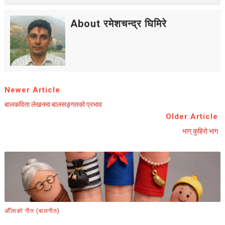
About रमेशचन्द्र घिमिरे
Newer Article
बालकविता लेखनमा बालसङ्गतको प्रभाव
Older Article
भाग् कुहिरो भाग्
औँलाको गीत (बालगीत)