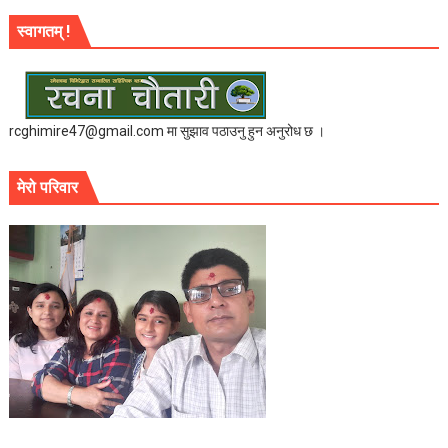
स्वागतम् !
rcghimire47@gmail.com मा सुझाव पठाउनु हुन अनुरोध छ ।
मेरो परिवार