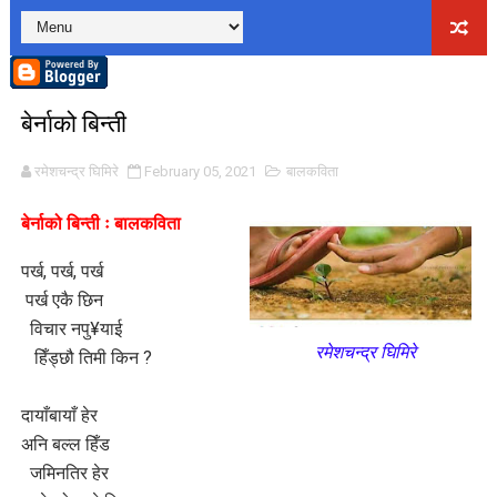
लघुकथाः पैसामोह
लघुकथाः राधा पियारी
बेर्नाको बिन्ती
लघुकथाः सम्बन्ध
रमेशचन्द्र घिमिरे
February 05, 2021
बालकविता
कुटाइ काण्डः लघुकथा
बेर्नाको बिन्ती ः
बालकविता
पालोः लघुकथा
पर्ख
,
पर्ख
,
पर्ख
बाल लघुकथाः निर्देशन
पर्ख एकै छिन
लघुकथाः स्वार्थी सम्झौता
विचार नपु
¥
याई
रमेशचन्द्र घिमिरे
हिँड्छौ तिमी किन
?
बालकविताः ठेकी
दायाँबायाँ हेर
लघुकथाः अरेली काँडैले
अनि बल्ल हिँड
जमिनतिर हेर
बालकविताः बाल अधिकार