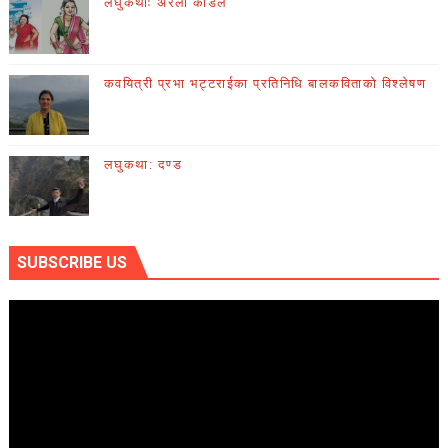
लघुकथाः अरेली काँडैले
कवयित्री प्रभा भट्टराईका प्रतिनिधि बालकविताको विश्लेषण
लघुकथा: दण्ड
SUBSCRIBE US