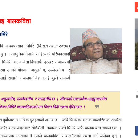
ाइ
’ बाल
कविता
रे
ि माधवप्रसाद घिमिरे (वि.सं.१९७६
–
२०७७)
 हुन् ।
आधुनिक नेपाली साहित्यको परिष्कारवादी
 घिमिरे
बालकविता विधातर्फ प्रखर र ओजस्वी
ेत्रमा उनको योगदान अतुलनीय
,
उल्लेखनीय
र
ई सम्झने र बालमनोविज्ञानलाई बुझ्ने सामर्थ्य
छ
न अतुलनीय
,
उल्लेखनीय
र सराहनीय छ । जीवनको उत्तरार्धमा आइपुग्दासमेत
ोकेका घिमिरे बालबालिकाको मन जित्न निकै सक्षम देखिन्छन् ।
 दुर्बोध्यता र भाषिक दुरुहताको अभाव छ । कवि घिमिरेको बालकाव्यकारिताका अध्येता
क्रेर बाल्यजिब्रोबाट तोतेबोली निकाल्न सक्ने घिमिरे आफै बालक बन्न सफल छन् ।
नाध्यापक भएताका नै उनले बालकविता र बालगीतको रचना गर्न थालेका हुन् ।