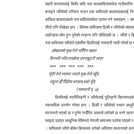
सहरी सभ्यतालाई बिर्सेर कवि यस बालकवितामार्फत गाउँघरतिर
बनाइने जाँतोको परिचय पाउन यस कविताले बालपाठकलाई निकै स
कलिला बालपाठकले यस कवितामार्फत प्राप्त गर्न सक्दछन् । समीक
तीतो पनि पोखेका छन् । विवेच्य कवितामा ढिकी र जाँतोको संवादम
उद्योगहरू लोप हुन पुगेको व्यङ्ग्य पनि घोलिएको छ । जाँतो 
यस कवितामा जाँतोले एकातिर ढिकीलाई नराम्ररी गाली गरेको छ
ओखलको मुख तेरो भरिँदैन खाएर
दिनभरि पल्टिराख्छेस् उपरखुट्टी लाएर
××× ××× ××× ××× ×××
भुँडी तेरो घ्याम्पा जत्रो मुख तेरो खुँडे
पाहुना झैँ पिँढीमा बस्छस् बडो भुँडे
(
घामपानी पृ. ७)
ढिकीलाई स्त्रीलिङ्गी र जाँतोलाई पुलिङ्गी क्रियापद
स्वाभाविक प्रयोग गरेका छन् । ढिकी र जाँतोको स्थान आधुन
घरजस्तो भएको छ र दुर्गम गाउँतिर उकालो लागेको छ भन्ने रहस
फाइदा उठाएर आधुनिक मेसिनले नेपाली समाजमा प्रवेश पाएको र यस
। कमिलाले जाँतो बोकेर हिमालमा लगेको अतिशय कल्पनाको अस्वा