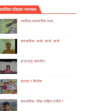
सर्वाधिक पढिएका रचनाहरू
स्वादिला बालकविता माला
बालकविता: आयो, आयो, आयो
इन्द्रधनुः बालगीत
स्रष्टा र सिर्जना
बालकविताः भाँडा माझिन् रानीले !