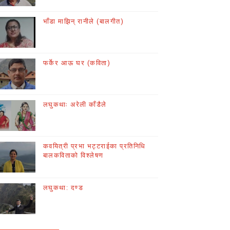
भाँडा माझिन् रानीले (बालगीत)
फर्केर आऊ घर (कविता)
लघुकथाः अरेली काँडैले
कवयित्री प्रभा भट्टराईका प्रतिनिधि
बालकविताको विश्लेषण
लघुकथा: दण्ड