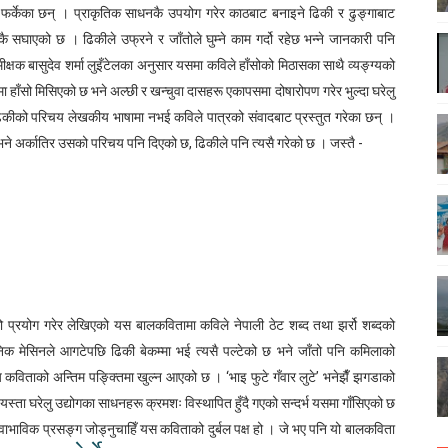
 फर्केका छन् । प्राकृतिक साधनकै उपयोग गरेर काठबाट बनाइने ढिकी र ढुङ्गाबाट
घाएको छ । ढिकीले उफ्रने र जाँतोले घुम्ने काम गर्दो रहेछ भन्ने जानकारी पनि
्षक बासुदेव शर्मा लुइँटेलका अनुसार यसमा कविले हाँसोको मिठासका साथै व्यङ्ग्यको
ा हाँसो मिसिएको छ भने अल्छी र खन्चुवा दासहरू एकापसमा दोषारोपण गरेर भुल्दा घरेलु
र ढिकीको परिचय लेखकीय भाषामा नभई कविले पात्रको संवादबाट प्रस्तुत गरेका छन् ।
 भने अर्कातिर उसको परिचय पनि दिएको छ
,
ढिकीले पनि त्यसै गरेको छ । जस्तै -
को प्रयोग गरेर लेखिएको यस बालकवितामा कविले नेपाली ठेट शब्द तथा झर्रो शब्दको
िक मेसिनले आगटेपछि ढिकी बेकम्मा भई त्यसै पल्टेको छ भने जाँतो पनि कमिलाको
्य कविताको अन्तिम पङ्क्तिमा खुल्न आएको छ ।
‘
भाइ फुटे गँवार लुटे
’
भनेझैँ झगडाको
्ता घरेलु उद्योगका साधनहरू क्रमशः विस्थापित हुँदै गएको सन्दर्भ यसमा गाँसिएको छ
भाविक प्रसङ्ग जोड्नुचाहिँ यस कविताको दुर्बल पक्ष हो । जे भए पनि यो बालकविता