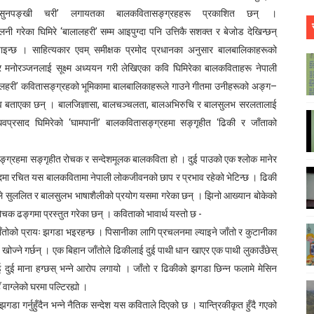
सुनपङ्खी चरी
’
लगायतका बालकवितासङ्ग्रहहरू प्रकाशित छन् ।
नी गरेका घिमिरे
‘
बालालहरी
’
सम्म आइपुग्दा पनि उत्तिकै सशक्त र बेजोड देखिन्छन्
को पाइन्छ । साहित्यकार एवम् समीक्षक प्रमोद प्रधानका अनुसार बालबालिकाहरूको
र मनोरञ्जनलाई सूक्ष्म अध्ययन गरी लेखिएका कवि घिमिरेका बालकविताहरू नेपाली
लहरी
’
कवितासङ्ग्रहको भूमिकामा बालबालिकाहरूले गाउने गीतमा उनीहरूको अङ्ग
–
ुभव बताएका छन् । बालजिज्ञासा
,
बालचञ्चलता
,
बालअभिरुचि र बालसुलभ सरलतालाई
प्रसाद घिमिरेको
‘
घामपानी
’
बालकवितासङ्ग्रहमा सङ्गृहीत
‘
ढिकी र जाँताको
्ग्रहमा सङ्गृहीत रोचक र सन्देशमूलक बालकविता हो । दुई पाउको एक श्लोक मानेर
्दमा रचित यस बालकवितामा नेपाली लोकजीवनको छाप र प्रभाव रहेको भेटिन्छ । ढिकी
विले सुललित र बालसुलभ भाषाशैलीको प्रयोग यसमा गरेका छन् । झिनो आख्यान बोकेको
क ढङ्गमा प्रस्तुत गरेका छन् । कविताको भावार्थ यस्तो छ -
ँतोको प्रायः झगडा भइरहन्छ । पिसानीका लागि प्रचलनमा ल्याइने जाँतो र कुटानीका
ँ खोज्ने गर्छन् । एक बिहान जाँतोले ढिकीलाई दुई पाथी धान खाएर एक पाथी लुकाउँछेस्
 दुई माना हग्छस् भन्ने आरोप लगायो । जाँतो र ढिकीको झगडा छिन्न फलामे मेसिन
ाग्लेको घरमा पल्टिरह्यो ।
झगडा गर्नुहुँदैन भन्ने नैतिक सन्देश यस कविताले दिएको छ । यान्त्रिकीकृत हुँदै गएको