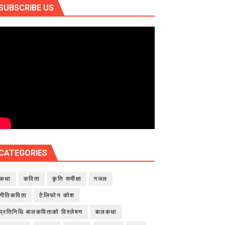
SUBSCRIBE US
CATEGORIES
कथा
कविता
कृति समीक्षा
गजल
गीतिकविता
टेलिफोन कोश
प्रतिनिधि बालकविताको विश्लेषण
बालकथा