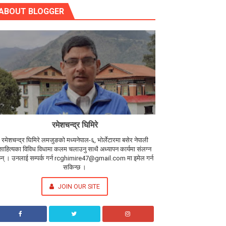
ABOUT BLOGGER
रमेशचन्द्र घिमिरे
रमेशचन्द्र घिमिरे लमजुङको मध्यनेपाल-६, भोर्लेटारमा बसेर नेपाली
साहित्यका विविध विधामा कलम चलाउनु साथै अध्यापन कार्यमा संलग्न
न् । उनलाई सम्पर्क गर्न rcghimire47@gmail.com मा इमेल गर्न
सकिन्छ ।
JOIN OUR SITE