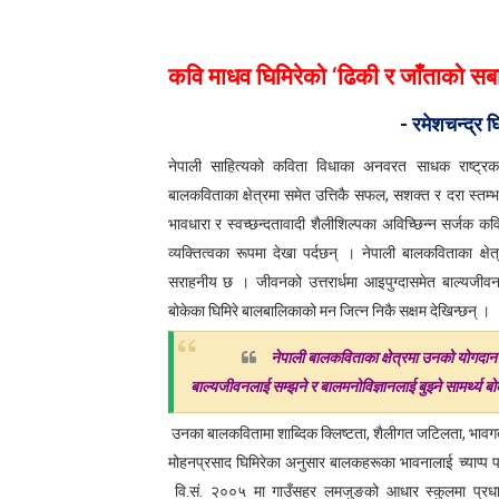
लघुकथाः सम्बन्ध
कवि माधव घिमिरेको
‘
ढिकी र जाँताको सब
कुटाइ काण्डः लघुकथा
- रमेशचन्द्र घिमि
पालोः लघुकथा
नेपाली साहित्यको कविता विधाका अनवरत साधक राष्ट्रकव
बाल लघुकथाः निर्देशन
बालकविताका क्षेत्रमा समेत उत्तिकै सफल
,
सशक्त र दरा स्तम्भ
भावधारा र स्वच्छन्दतावादी शैलीशिल्पका अविच्छिन्न सर्जक कवि
लघुकथाः स्वार्थी सम्झौता
व्यक्तित्वका रूपमा देखा पर्दछन् ।
नेपाली बालकविताका क्ष
बालकविताः ठेकी
सराहनीय छ । जीवनको उत्तरार्धमा आइपुग्दासमेत बाल्यजीवनला
बोकेका घिमिरे बालबालिकाको मन जित्न निकै सक्षम देखिन्छन् ।
लघुकथाः अरेली काँडैले
नेपाली बालकविताका क्षेत्रमा उनको योगदा
बालकविताः बाल अधिकार
बाल्यजीवनलाई सम्झने र बालमनोविज्ञानलाई बुझ्ने सामर्थ्य ब
लघुकथा : गुलियो माया
उनका बालकवितामा शाब्दिक क्लिष्टता
,
शैलीगत जटिलता
,
भावगत
मोहनप्रसाद घिमिरेका अनुसार बालकहरूका भावनालाई च्याप्प प
लघुकथा: दसैँको टीका
वि.सं. २००५ मा गाउँसहर लमजुङको आधार स्कुलमा प्रधा