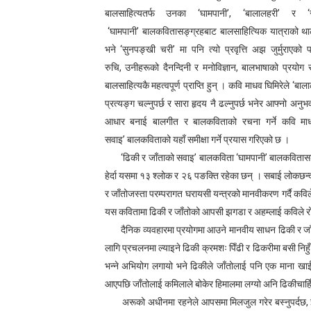
बालसाहित्यतर्फ उनका
‘
घामपानी
’, ‘
बालालहरी
’
र
‘
बालकविता: तीज आयो तीजमा
‘
घामपानी
’
बालकवितासङ्ग्रहबाट बालसाहित्यिक यात्राको थाल
तीजको दर (लघुकथा)
भने
‘
सुनपङ्खी चरी
’
मा पनि त्यो प्रवृत्ति अझ जुर्मुराए
रुचि
,
उनीहरूको दैनन्दिनी र मनोविज्ञान
,
बालभाषाको प्रयोग 
औँलाको गीत (बालगीत)
बालसाहित्यकै महत्वपूर्ण प्राप्ति हुन् । कवि माधव घिमिरेले
‘
बाला
प्रत्यङ्ग चल्नुपर्छ र सारा हृदय नै ढल्नुपर्छ भनेर आफ्नो अन
बालकविता : कमिलाको ताँती
आधार बनाई बालगीत र बालकविताको रचना गर्ने कवि माधव
सवाइ
’
बालकविताको यहाँ समीक्षा गर्ने प्रयास गरिएको छ ।
स्रष्टा र सिर्जना
‘
ढिकी र जाँताको सवाइ
’
बालकविता
‘
घामपानी
’
बालकवितासङ
हेर्दा यसमा १३ श्लोक र २६ पङक्ति रहेका छन् । सबाई लोकछन
र जाँतोजस्ता परम्परागत घरायसी यन्त्रको मानवीकरण गर्दै क
यस कवितामा ढिकी र जाँतोको आपसी झगडा र अहम्लाई कविले रोच
दैनिक व्यवहारमा प्रयोगमा आउने मानवीय साधन ढिकी र जा
लागि प्रचलनमा ल्याइने ढिकी क्रमशः पिँढी र ढिकरीमा बसी निहु
भन्ने अभियोग लगायो भने ढिकीले जाँतोलाई पनि एक माना खाई
आएपछि जाँतोलाई कमिलाले बोकेर हिमालमा लग्यो अनि ढिकीचाहिँ व
अरूको अधीनमा रहनेले आपसमा मिलजुल गरेर बस्नुपर्दछ
,