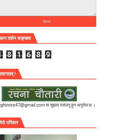
ब्लग दर्शन सङ्ख्या
1
8
1
6
8
9
स्वागतम् !
cghimire47@gmail.com मा सुझाव पठाउनु हुन अनुरोध छ ।
मेरो परिवार