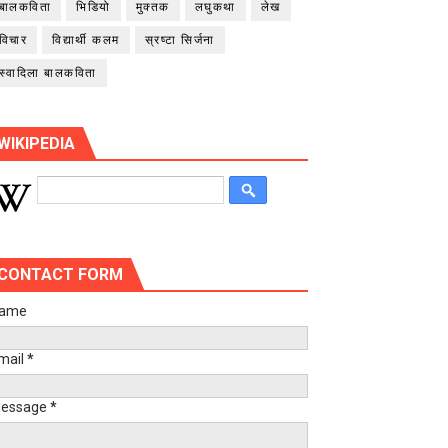
बालकविता
भिडियो
मुक्तक
लघुकथा
लेख
विचार
विद्यार्थी कलम
स्रष्टा सिर्जना
स्वादिला बालकविता
WIKIPEDIA
CONTACT FORM
ame
mail
*
essage
*