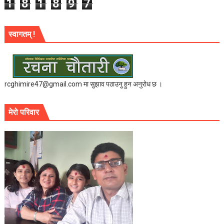
1
8
1
8
9
7
स्वागतम् !
rcghimire47@gmail.com मा सुझाव पठाउनु हुन अनुरोध छ ।
मेरो परिवार