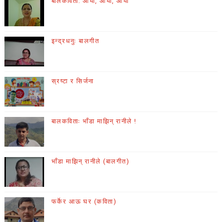
बालकविता: आयो, आयो, आयो
इन्द्रधनुः बालगीत
स्रष्टा र सिर्जना
बालकविताः भाँडा माझिन् रानीले !
भाँडा माझिन् रानीले (बालगीत)
फर्केर आऊ घर (कविता)