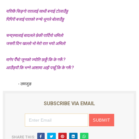
यत्तिकै सिङ्गाे रातलाई साथी बनाई टोलाउँछु
पिपिरी बजाई पातको रुन्चे धूनले बोलाउँछु
चन्द्रमालाई बादलले छेकी पार्दियाे धमिलाे
जसरी दिन खल्लो भो म‍ेरो रात भयो अमिलो
मागेर पैँचाे जूनकाे ज्योति छर्कूँ कि के गरूँ ?
आउँछ्यौ कि भन्ने आशामा अझै पर्खूँ कि के गरूँ ?
- लमजुङ
SUBSCRIBE VIA EMAIL
SHARE THIS: