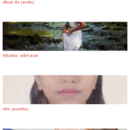
औँलाको गीत (बालगीत)
गीतिकविताः फर्किएँ लाजले
गणित (बालकविता)