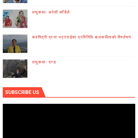
लघुकथाः अरेली काँडैले
कवयित्री प्रभा भट्टराईका प्रतिनिधि बालकविताको विश्लेषण
लघुकथा: दण्ड
SUBSCRIBE US