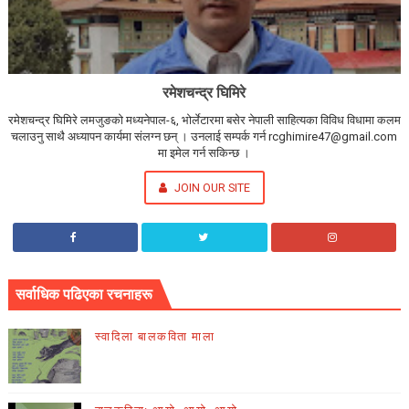
रमेशचन्द्र घिमिरे
रमेशचन्द्र घिमिरे लमजुङको मध्यनेपाल-६, भोर्लेटारमा बसेर नेपाली साहित्यका विविध विधामा कलम
चलाउनु साथै अध्यापन कार्यमा संलग्न छन् । उनलाई सम्पर्क गर्न rcghimire47@gmail.com
मा इमेल गर्न सकिन्छ ।
JOIN OUR SITE
सर्वाधिक पढिएका रचनाहरू
स्वादिला बालकविता माला