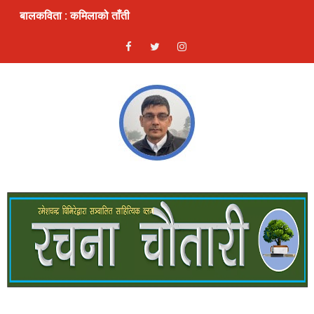
बालकविता : कमिलाको ताँती
स्रष्टा र सिर्जना
लघुकथा: दण्ड
भ्रम : लघुकथा
ठुलो एकादशी : लघुकथा
ढुङ्गे फूलः बालकविता
लघुकथाः कुकुरदेखि सावधान
देखावटी माया : लघुकथा
लघुकथाः चैनको जिन्दगी
गीतिकविताः फर्किएँ लाजले