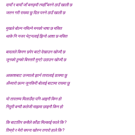
दायाँ र बायाँ जाँ बस्छ्यौ त्यहीँ बस्ने ठाउँ खाली छ
लघुकथा : गुलियो माया
जतन गरी राख्या छु दिल पस्ने ठाउँ खाली छ
लघुकथा: दसैँको टीका
मुखले बोल्न नमिल्ने मनको भाषा छ मसित
बालकविता: तीज आयो तीजमा
थाके नि नजर भेट्नलाई झिनो आशा छ मसित
तीजको दर (लघुकथा)
बादलले किरण छरेर बाटो देखाउन ख‍ाेज्दै छ
जूनको ठुन्काे बिस्तारै मुन्टाे उठाउन खोज्दै छ
औँलाको गीत (बालगीत)
आकाशबाट उज्यालो झार्न तारालाई डाक्या छु
अँध्यारो छल्न जूनकिरी बोलाई बाटामा राख्या छु
यो तारतम्य मिलाउँदा पनि आइनौ किन हो
निठुरी बन्यौ कलेजी माझमा छाइनौ किन हो
कि बाटातिर कसैले काँडा मिल्काई फाले कि ?
तिम्रो र मेरो सपना खोस्न तगारो हाले कि ?