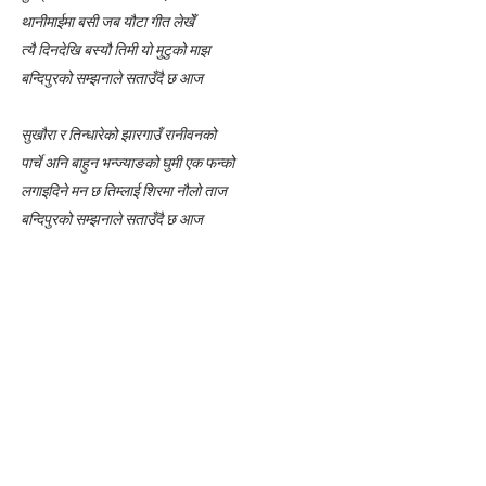
थानीमाईमा बसी जब यौटा गीत लेखेँ
लघुकथा : गुलियो माया
त्यै दिनदेखि बस्यौ तिमी यो मुटुको माझ
लघुकथा: दसैँको टीका
बन्दिपुरको सम्झनाले सताउँदै छ आज
बालकविता: तीज आयो तीजमा
सुखौरा र तिन्धारेको झारगाउँ रानीवनको
पार्चे अनि बाहुन भन्ज्याङक‍ो घुमी एक फन्को
तीजको दर (लघुकथा)
लगाइदिने मन छ तिम्लाई शिरमा नौलो ताज
बन्दिपुरको सम्झनाले सताउँदै छ आज
औँलाको गीत (बालगीत)