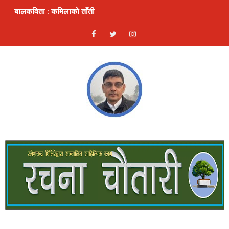
बालकविता : कमिलाको ताँती
स्रष्टा र सिर्जना
लघुकथा: दण्ड
भ्रम : लघुकथा
ठुलो एकादशी : लघुकथा
ढुङ्गे फूलः बालकविता
लघुकथाः कुकुरदेखि सावधान
देखावटी माया : लघुकथा
लघुकथाः चैनको जिन्दगी
गीतिकविताः फर्किएँ लाजले