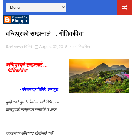
लघुकथाः पैसामोह
लघुकथाः राधा पियारी
बन्दिपुरको सम्झनाले ... गीतिकविता
लघुकथाः सम्बन्ध
रमेशचन्द्र घिमिरे
August 02, 2018
गीतिकविता
कुटाइ काण्डः लघुकथा
पालोः लघुकथा
बन्दिपुरको सम्झनाले ...
गीतिकविता
बाल लघुकथाः निर्देशन
लघुकथाः स्वार्थी सम्झौता
- रमेशचन्द्र घिमिरे, लमजुङ
कुहिराको घुम्टो ओढी मान्थ्यौ तिमी लाज
बालकविताः ठेकी
बन्दिपुरको सम्झनाले सताउँदै छ आज
लघुकथाः अरेली काँडैले
बालकविताः बाल अधिकार
गुरुङ्चेको डाँडाबाट तिमीलाई देखेँ