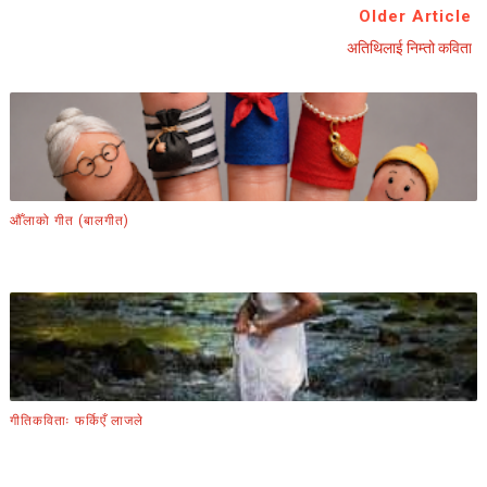
Older Article
अतिथिलाई निम्तो कविता
औँलाको गीत (बालगीत)
गीतिकविताः फर्किएँ लाजले