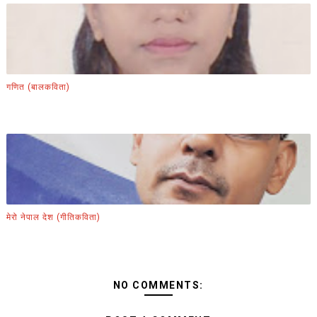
गणित (बालकविता)
मेरो नेपाल देश (गीतिकविता)
NO COMMENTS: