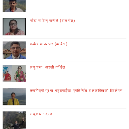
भाँडा माझिन् रानीले (बालगीत)
फर्केर आऊ घर (कविता)
लघुकथाः अरेली काँडैले
कवयित्री प्रभा भट्टराईका प्रतिनिधि बालकविताको विश्लेषण
लघुकथा: दण्ड