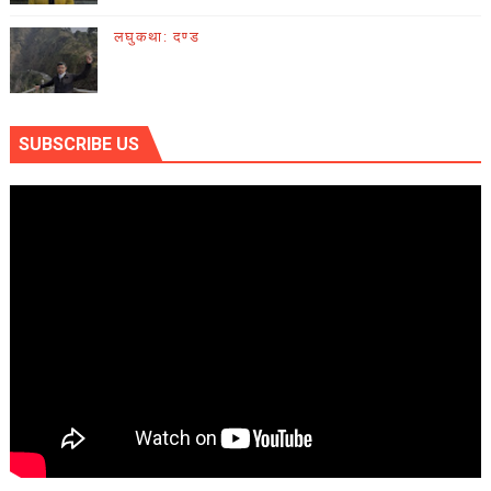
लघुकथा: दण्ड
SUBSCRIBE US