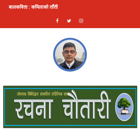
बालकविता : कमिलाको ताँती
स्रष्टा र सिर्जना
लघुकथा: दण्ड
भ्रम : लघुकथा
ठुलो एकादशी : लघुकथा
ढुङ्गे फूलः बालकविता
लघुकथाः कुकुरदेखि सावधान
देखावटी माया : लघुकथा
लघुकथाः चैनको जिन्दगी
गीतिकविताः फर्किएँ लाजले