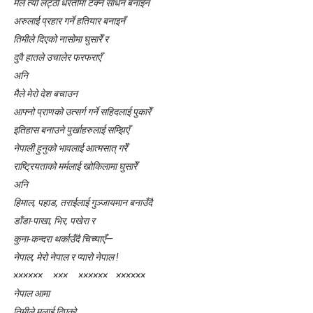
मैले त्यो लट्ठी धरतीमा टेक्ने साधन बनाइनँ
अरुलाई प्रहार गर्ने हतियार बनाइनँ
तिमीले दिएको नासोमा घुसारेँ र
दुवै हातले उचालेर फरफराएँ
अनि
मैले मेरो देश बचाउन
आफ्नो प्राणको उत्सर्ग गर्ने सहिदलाई पुकारेँ
इतिहास बनाउने पुर्खाहरुलाई सम्झिएँ
नेपाली हुनुको भावलाई आत्मसात् गरेँ
राष्ट्रियताको मर्मलाई खोकिलामा घुसारेँ
अनि
हिमाल, पहाड, तराईलाई गुञ्जायमान बनाउँदै
डाँडा-पाखा, भिर, पखेरा र
कुना-कन्दरा थर्काउँदै चिच्याएँ—
नेपाल, मेरो नेपाल र प्यारो नेपाल !
×××××× ××× ×××××× ××××××
नेपाल आमा
तिमीले मलाई दिएको