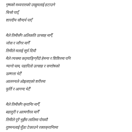
गृष्मको मध्यरातको उखुमलाई हटाउने
लघुकथा : गुलियो माया
चिसो पाएँ,
शारदीय सौन्दर्य पाएँ
लघुकथा: दसैँको टीका
बालकविता: तीज आयो तीजमा
मैले तिमीसँग अलिकति उत्साह मागेँ,
जोस र जाँगर मागेँ
तीजको दर (लघुकथा)
तिमीले मलाई सूर्य दियौ
मैले त्यसमा कठ्याङ्ग्रिँदो हेमन्त र शिशिरमा पनि
औँलाको गीत (बालगीत)
न्यानो घाम, पहारिलो उत्साह र सन्तोषको
ऊष्णता भेटेँ
आलस्यले ओइलाएको शरीरमा
फूर्ति र आनन्द भेटेँ
मैले तिमीसँग क्रान्ति मागेँ,
बहादुरी र आत्मगौरव मागेँ
तिमीले पूरै भुइँमा लालिमा पोख्यौ
दुश्मनलाई घुँडा टेकाउने रक्तक्रान्तिमा