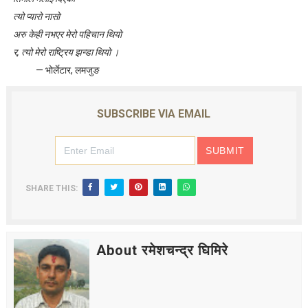
त्यो प्यारो नासो
अरु केही नभएर मेरो पहिचान थियो
र, त्यो मेरो राष्ट्रिय झन्डा थियो ।
— भोर्लेटार, लमजुङ
SUBSCRIBE VIA EMAIL
SHARE THIS:
About रमेशचन्द्र घिमिरे