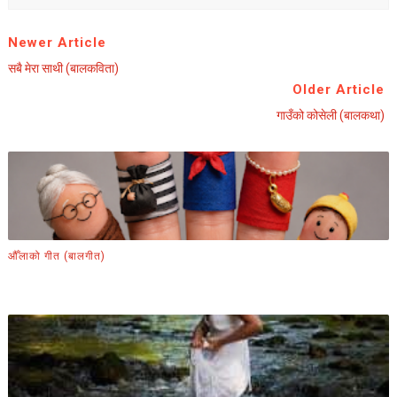
Newer Article
सबै मेरा साथी (बालकविता)
Older Article
गाउँको कोसेली (बालकथा)
औँलाको गीत (बालगीत)