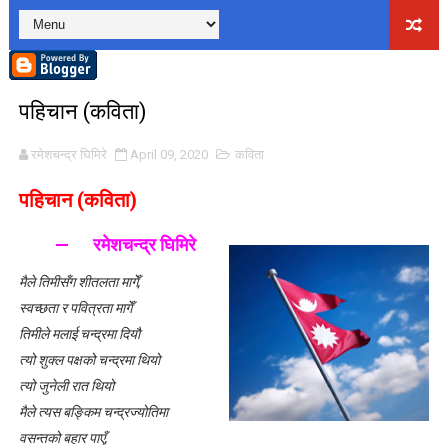
लघुकथाः पैसामोह
लघुकथाः राधा पियारी
पहिचान (कविता)
लघुकथाः सम्बन्ध
रमेशचन्द्र घिमिरे
April 09, 2020
कविता
कुटाइ काण्डः लघुकथा
पहिचान (कविता)
पालोः लघुकथा
— रमेशचन्द्र घिमिरे
बाल लघुकथाः निर्देशन
मैले तिमीसँग शीतलता मागेँ,
लघुकथाः स्वार्थी सम्झौता
स्वच्छता र पवित्रता मागेँ
तिमीले मलाई चन्द्रमा दियौ
बालकविताः ठेकी
त्यो शुक्ल पक्षको चन्द्रमा थियो
लघुकथाः अरेली काँडैले
त्यो जुनेली रात थियो
मैले त्यस बङ्किम चन्द्रज्योतिमा
बालकविताः बाल अधिकार
वसन्तको बहार पाएँ,