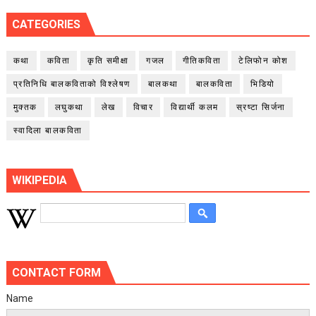
CATEGORIES
कथा
कविता
कृति समीक्षा
गजल
गीतिकविता
टेलिफोन कोश
प्रतिनिधि बालकविताको विश्लेषण
बालकथा
बालकविता
भिडियो
मुक्तक
लघुकथा
लेख
विचार
विद्यार्थी कलम
स्रष्टा सिर्जना
स्वादिला बालकविता
WIKIPEDIA
CONTACT FORM
Name