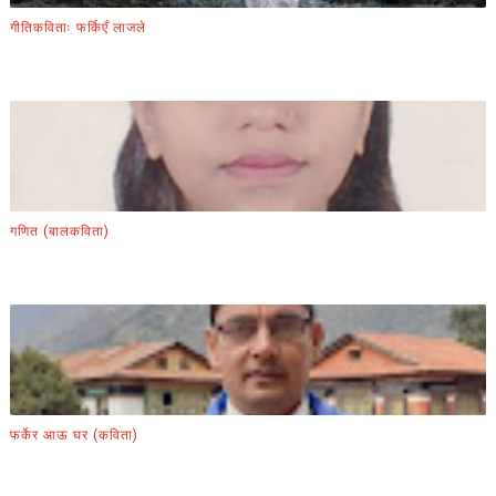
गीतिकविताः फर्किएँ लाजले
गणित (बालकविता)
फर्केर आऊ घर (कविता)