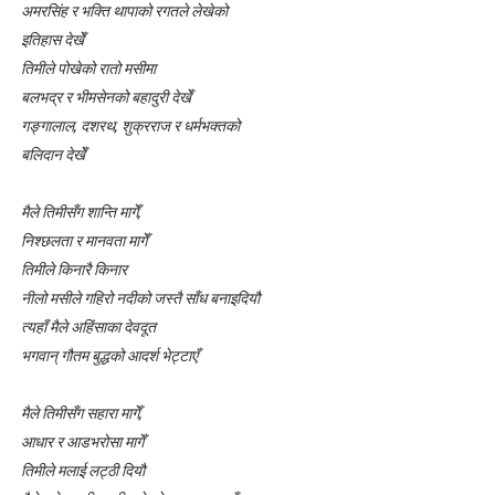
अमरसिंह र भक्ति थापाको रगतले लेखेको
इतिहास देखेँ
तिमीले पोखेको रातो मसीमा
बलभद्र र भीमसेनको बहादुरी देखेँ
गङ्गालाल, दशरथ, शुक्रराज र धर्मभक्तको
बलिदान देखेँ
मैले तिमीसँग शान्ति मागेँ,
निश्छलता र मानवता मागेँ
तिमीले किनारै किनार
नीलो मसीले गहिरो नदीको जस्तै साँध बनाइदियौ
त्यहाँ मैले अहिंसाका देवदूत
भगवान् गौतम बुद्धको आदर्श भेट्टाएँ
मैले तिमीसँग सहारा मागेँ,
आधार र आडभरोसा मागेँ
तिमीले मलाई लट्ठी दियौ