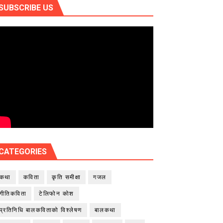
SUBSCRIBE US
CATEGORIES
कथा
कविता
कृति समीक्षा
गजल
गीतिकविता
टेलिफोन कोश
प्रतिनिधि बालकविताको विश्लेषण
बालकथा