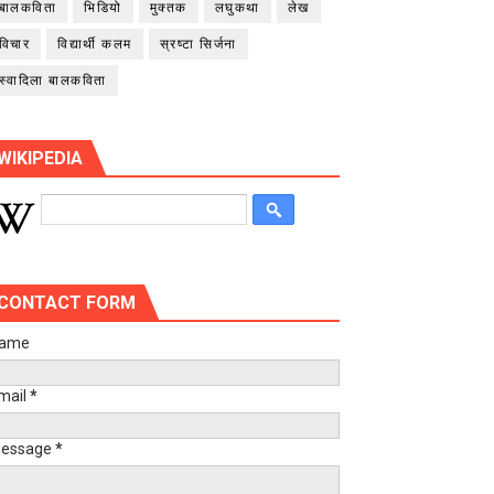
बालकविता
भिडियो
मुक्तक
लघुकथा
लेख
विचार
विद्यार्थी कलम
स्रष्टा सिर्जना
स्वादिला बालकविता
WIKIPEDIA
CONTACT FORM
ame
mail
*
essage
*