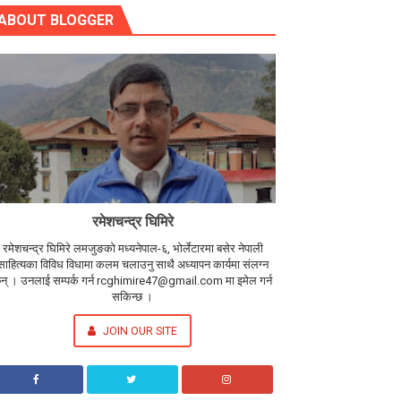
ABOUT BLOGGER
रमेशचन्द्र घिमिरे
रमेशचन्द्र घिमिरे लमजुङको मध्यनेपाल-६, भोर्लेटारमा बसेर नेपाली
साहित्यका विविध विधामा कलम चलाउनु साथै अध्यापन कार्यमा संलग्न
न् । उनलाई सम्पर्क गर्न rcghimire47@gmail.com मा इमेल गर्न
सकिन्छ ।
JOIN OUR SITE