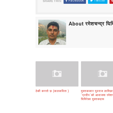
Facebook
Twitter
SHARE THIS:
लघुकथा : गुलियो माया
लघुकथा: दसैँको टीका
About रमेशचन्द्र घिमि
बालकविता: तीज आयो तीजमा
तीजको दर (लघुकथा)
औँलाको गीत (बालगीत)
ठेकी कस्तो छ (बालकविता )
मुक्तककार युवराज लामिछा
`प्रदीप´को आवाजमा रमेशच
घिमिरेका मुक्तकहरू