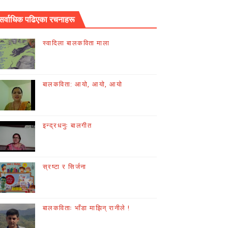
सर्वाधिक पढिएका रचनाहरू
स्वादिला बालकविता माला
बालकविता: आयो, आयो, आयो
इन्द्रधनुः बालगीत
स्रष्टा र सिर्जना
बालकविताः भाँडा माझिन् रानीले !