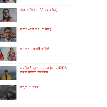
भाँडा माझिन् रानीले (बालगीत)
फर्केर आऊ घर (कविता)
लघुकथाः अरेली काँडैले
कवयित्री प्रभा भट्टराईका प्रतिनिधि
बालकविताको विश्लेषण
लघुकथा: दण्ड