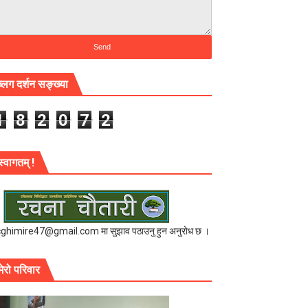
ब्लग दर्शन सङ्ख्या
1
8
2
0
7
2
स्वागतम् !
cghimire47@gmail.com मा सुझाव पठाउनु हुन अनुरोध छ ।
मेरो परिवार