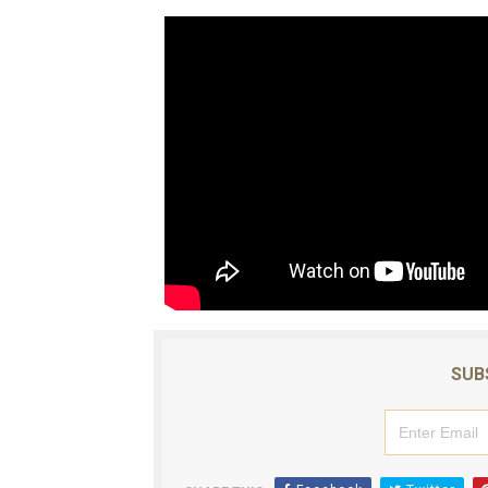
लघुकथाः पैसामोह
लघुकथाः राधा पियारी
लघुकथाः सम्बन्ध
कुटाइ काण्डः लघुकथा
पालोः लघुकथा
बाल लघुकथाः निर्देशन
लघुकथाः स्वार्थी सम्झौता
बालकविताः ठेकी
SUB
लघुकथाः अरेली काँडैले
बालकविताः बाल अधिकार