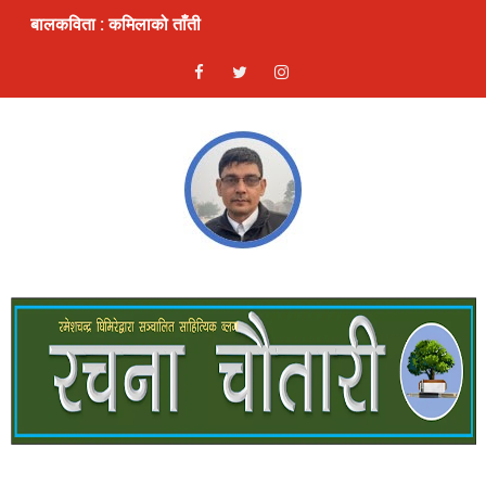
बालकविता : कमिलाको ताँती
स्रष्टा र सिर्जना
लघुकथा: दण्ड
भ्रम : लघुकथा
ठुलो एकादशी : लघुकथा
ढुङ्गे फूलः बालकविता
लघुकथाः कुकुरदेखि सावधान
देखावटी माया : लघुकथा
लघुकथाः चैनको जिन्दगी
गीतिकविताः फर्किएँ लाजले