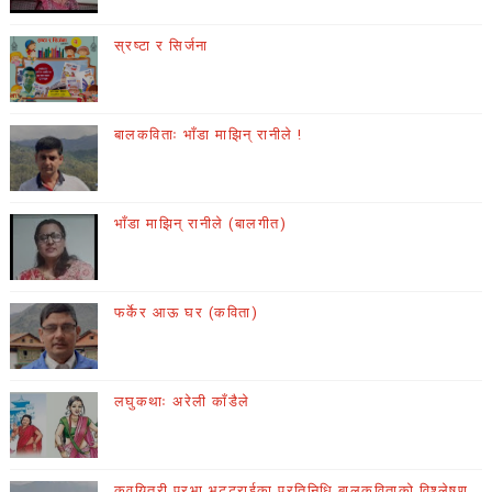
स्रष्टा र सिर्जना
बालकविताः भाँडा माझिन् रानीले !
भाँडा माझिन् रानीले (बालगीत)
फर्केर आऊ घर (कविता)
लघुकथाः अरेली काँडैले
कवयित्री प्रभा भट्टराईका प्रतिनिधि बालकविताको विश्लेषण