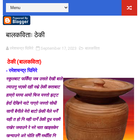
लघुकथाः पैसामोह
लघुकथाः राधा पियारी
बालकविताः ठेकी
लघुकथाः सम्बन्ध
रमेशचन्द्र घिमिरे
September 17, 2023
बालकविता
कुटाइ काण्डः लघुकथा
ठेकी (बालकविता)
पालोः लघुकथा
- रमेशचन्द्र घिमिरे
बाल लघुकथाः निर्देशन
स्कुलबाट फर्किँदा जब उसले देखी बाले
ल्याउनु भएको दही मथ्ने ठेकी कताबाट
लघुकथाः स्वार्थी सम्झौता
हाम्रो घरमा आयो चिज यस्तो झट्ट
हेर्दा देखिने माटे गाग्रो जस्तो सोधी
बालकविताः ठेकी
सानी बैनीले मेरो बाटो छेकी मैले भनेँ
यही त हो नि मही पार्ने ठेकी दूध यसमै
लघुकथाः अरेली काँडैले
राखेर जमाउने रे भरे भात खाइसकेर
बालकविताः बाल अधिकार
खन्याउने अरे भोलि सँगै मथौँला नि