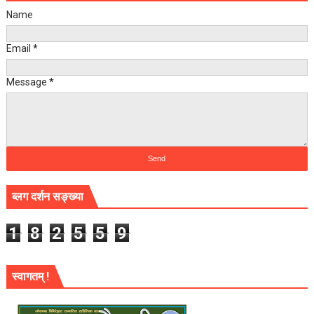
Name
Email
*
Message
*
ब्लग दर्शन सङ्ख्या
1
8
2
5
5
9
स्वागतम् !