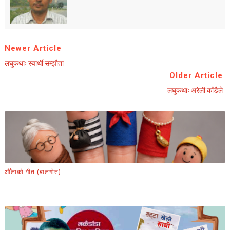
Newer Article
लघुकथाः स्वार्थी सम्झौता
Older Article
लघुकथाः अरेली काँडैले
औँलाको गीत (बालगीत)