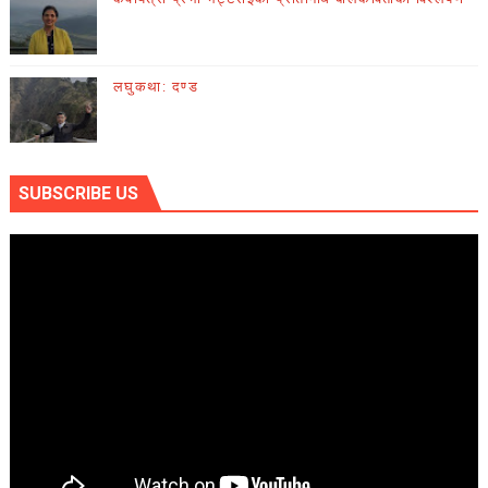
लघुकथा: दण्ड
SUBSCRIBE US