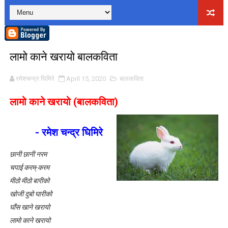
लघुकथा: दसैँको टीका
बालकविता: तीज आयो तीजमा
लामो काने खरायो बालकविता
तीजको दर (लघुकथा)
रमेशचन्द्र घिमिरे
April 15, 2020
बालकविता
औँलाको गीत (बालगीत)
लामो काने खरायो (बालकविता)
बालकविता : कमिलाको ताँती
स्रष्टा र सिर्जना
- रमेश चन्द्र घिमिरे
लघुकथा: दण्ड
छानी छानी नरम
चपाई करम्-करम
भ्रम : लघुकथा
मीठो मीठो बारीको
खोजी दुबो घारीको
ठुलो एकादशी : लघुकथा
घाँस खाने खरायो
ढुङ्गे फूलः बालकविता
लामो काने खरायो