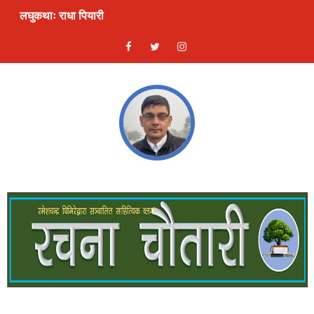
लघुकथाः राधा पियारी
लघुकथाः सम्बन्ध
कुटाइ काण्डः लघुकथा
पालोः लघुकथा
बाल लघुकथाः निर्देशन
लघुकथाः स्वार्थी सम्झौता
बालकविताः ठेकी
लघुकथाः अरेली काँडैले
बालकविताः बाल अधिकार
लघुकथा : गुलियो माया