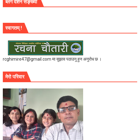
ब्लग दर्शन सङ्ख्या
स्वागतम् !
rcghimire47@gmail.com मा सुझाव पठाउनु हुन अनुरोध छ ।
मेरो परिवार