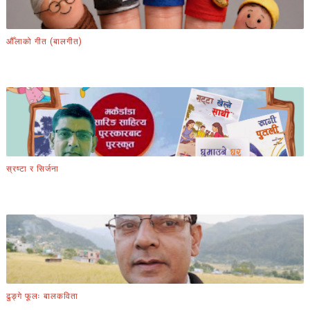
औँलाको गीत (बालगीत)
स्रष्टा र सिर्जना
ढुङ्गे फूलः बालकविता