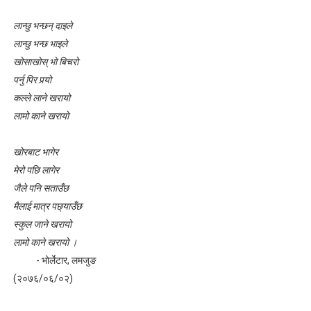
लघुकथाः कुकुरदेखि सावधान
लान्छु भन्छन् दाइले
लान्छु भन्छ भाइले
देखावटी माया : लघुकथा
खोसाखोस् भो बिचरो
पर्नु पिर पर्‍यो
लघुकथाः चैनको जिन्दगी
कल्ले लाने खरायो
गीतिकविताः फर्किएँ लाजले
लामो काने खरायो
लघुकथाः पैसामोह
खोरबाट भागेर
मेरो पछि लागेर
जैले पनि सताउँछ
मैलाई मात्र पछ्याउँछ
स्कुल जाने खरायो
लामो काने खरायो ।
- भोर्लेटार, लमजुङ
(२०७६/०६/०२)