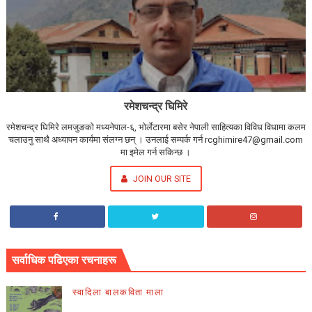
रमेशचन्द्र घिमिरे
रमेशचन्द्र घिमिरे लमजुङको मध्यनेपाल-६, भोर्लेटारमा बसेर नेपाली साहित्यका विविध विधामा कलम
चलाउनु साथै अध्यापन कार्यमा संलग्न छन् । उनलाई सम्पर्क गर्न rcghimire47@gmail.com
मा इमेल गर्न सकिन्छ ।
JOIN OUR SITE
सर्वाधिक पढिएका रचनाहरू
स्वादिला बालकविता माला