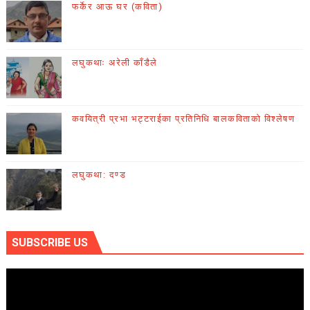
फर्केर आऊ घर (कविता)
लघुकथाः अरेली काँडैले
कवयित्री प्रभा भट्टराईका प्रतिनिधि बालकविताको विश्लेषण
लघुकथा: दण्ड
SUBSCRIBE US