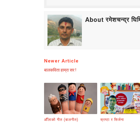
About रमेशचन्द्र घिमि
Newer Article
बालकविता हाम्रा सर !
औँलाको गीत (बालगीत)
स्रष्टा र सिर्जना