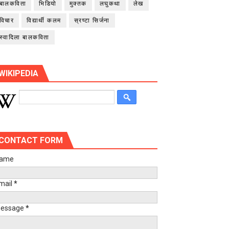
बालकविता
भिडियो
मुक्तक
लघुकथा
लेख
विचार
विद्यार्थी कलम
स्रष्टा सिर्जना
स्वादिला बालकविता
WIKIPEDIA
CONTACT FORM
ame
mail
*
essage
*