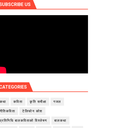
SUBSCRIBE US
CATEGORIES
कथा
कविता
कृति समीक्षा
गजल
गीतिकविता
टेलिफोन कोश
प्रतिनिधि बालकविताको विश्लेषण
बालकथा