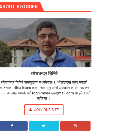
ABOUT BLOGGER
रमेशचन्द्र घिमिरे
रमेशचन्द्र घिमिरे लमजुङको मध्यनेपाल-६, भोर्लेटारमा बसेर नेपाली
साहित्यका विविध विधामा कलम चलाउनु साथै अध्यापन कार्यमा संलग्न
न् । उनलाई सम्पर्क गर्न rcghimire47@gmail.com मा इमेल गर्न
सकिन्छ ।
JOIN OUR SITE