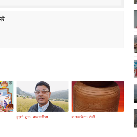
रे
ढुङ्गे फूलः बालकविता
बालकविताः ठेकी