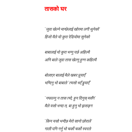
लघुकथाः पैसामोह
तासको घर
लघुकथाः राधा पियारी
`जुवा खेल्ने मान्छेलाई खोरमा लगी थुनेको´
लघुकथाः सम्बन्ध
हिजो मैले यो कुरा रेडियोमा सुनेको
कुटाइ काण्डः लघुकथा
बाबालाई यो कुरा भन्नु पर्छ अहिल्यै
अनि बाले जुवा तास खेल्नु हुन्न कहिल्यै
पालोः लघुकथा
बाल लघुकथाः निर्देशन
बोलाएर बालाई मैले खबर पुर्‍याएँ
भन्दिनु भो बाबाले `त्यसो भएँ हुर्‍याएँ´
लघुकथाः स्वार्थी सम्झौता
`नफाल्नु न तास त्यो, हुन दिनुस् मसँग´
बालकविताः ठेकी
मैले यसो भन्दा त, बा हुनु भो झसङ्ग
लघुकथाः अरेली काँडैले
`किन यसो भन्दैछ मेरो सानो छोराले´
बालकविताः बाल अधिकार
गाली पनि गर्नु भो चर्को चर्को स्वरले