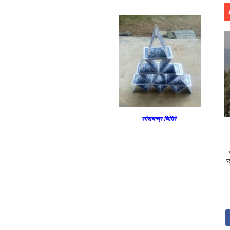
रमेशचन्द्र घिमिरे
छ