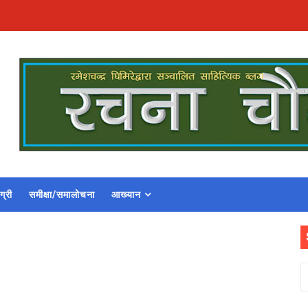
ग्री
समीक्षा/समालोचना
आख्यान