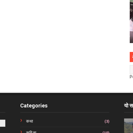
P
Categories
यो स
कथा
(3)
कविता
(10)