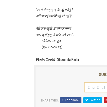
लघुकथा : गुलियो माया
`त्यसो हैन सुन्नु न, के गर्छु म हेर्नु है
अनि मलाई कार्बाही गर्नु परे गर्नु है´
लघुकथा: दसैँको टीका
बालकविता: तीज आयो तीजमा
मैले तास बटुलेँ झिल्के घर बनाएँ
बाबा खुसी हुनु भो आफै पनि रमाएँ ।
तीजको दर (लघुकथा)
- भोर्लेटार, लमजुङ
(२०७७/०१/१३)
औँलाको गीत (बालगीत)
Photo Credit : Sharmila Karki
SUB
Facebook
Twitter
SHARE THIS: