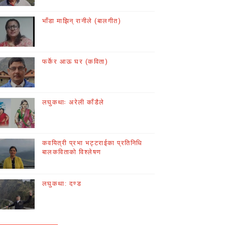
भाँडा माझिन् रानीले (बालगीत)
फर्केर आऊ घर (कविता)
लघुकथाः अरेली काँडैले
कवयित्री प्रभा भट्टराईका प्रतिनिधि
बालकविताको विश्लेषण
लघुकथा: दण्ड