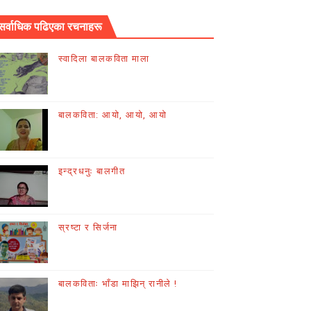
सर्वाधिक पढिएका रचनाहरू
स्वादिला बालकविता माला
बालकविता: आयो, आयो, आयो
इन्द्रधनुः बालगीत
स्रष्टा र सिर्जना
बालकविताः भाँडा माझिन् रानीले !