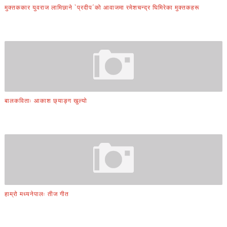
मुक्तककार युवराज लामिछाने `प्रदीप´को आवाजमा रमेशचन्द्र घिमिरेका मुक्तकहरू
बालकविताः आकाश छ्याङ्ग खुल्यो
हाम्रो मध्यनेपालः तीज गीत