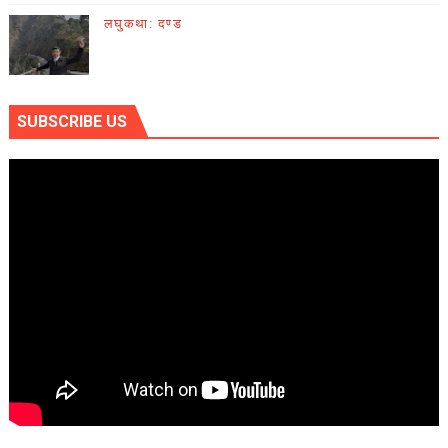
लघुकथा: दण्ड
SUBSCRIBE US