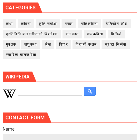
CATEGORIES
कथा
कविता
कृति समीक्षा
गजल
गीतिकविता
टेलिफोन कोश
प्रतिनिधि बालकविताको विश्लेषण
बालकथा
बालकविता
भिडियो
मुक्तक
लघुकथा
लेख
विचार
विद्यार्थी कलम
स्रष्टा सिर्जना
स्वादिला बालकविता
WIKIPEDIA
CONTACT FORM
Name