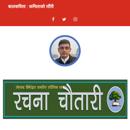
बालकविता : कमिलाको ताँती
स्रष्टा र सिर्जना
लघुकथा: दण्ड
भ्रम : लघुकथा
ठुलो एकादशी : लघुकथा
ढुङ्गे फूलः बालकविता
लघुकथाः कुकुरदेखि सावधान
देखावटी माया : लघुकथा
लघुकथाः चैनको जिन्दगी
गीतिकविताः फर्किएँ लाजले