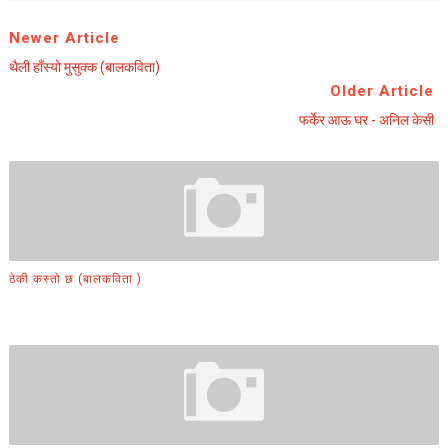
Newer Article
थैली हाँस्यो मुसुक्क (बालकविता)
Older Article
फर्केर आऊ घर - अनिल केसी
ठेकी कस्तो छ (बालकविता )