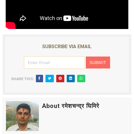
लघुकथा : गुलियो माया
लघुकथा: दसैँको टीका
बालकविता: तीज आयो तीजमा
SUBSCRIBE VIA EMAIL
तीजको दर (लघुकथा)
औँलाको गीत (बालगीत)
SHARE THIS:
About रमेशचन्द्र घिमिरे