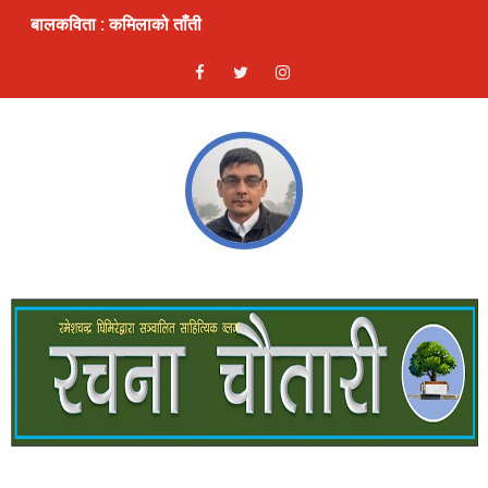
बालकविता : कमिलाको ताँती
स्रष्टा र सिर्जना
लघुकथा: दण्ड
भ्रम : लघुकथा
ठुलो एकादशी : लघुकथा
ढुङ्गे फूलः बालकविता
लघुकथाः कुकुरदेखि सावधान
देखावटी माया : लघुकथा
लघुकथाः चैनको जिन्दगी
गीतिकविताः फर्किएँ लाजले