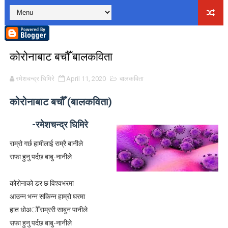
लघुकथाः पैसामोह
लघुकथाः राधा पियारी
कोरोनाबाट बचौँ बालकविता
लघुकथाः सम्बन्ध
रमेशचन्द्र घिमिरे
April 11, 2020
बालकविता
कुटाइ काण्डः लघुकथा
कोरोनाबाट बचौँ (बालकविता)
पालोः लघुकथा
-रमेशचन्द्र घिमिरे
बाल लघुकथाः निर्देशन
राम्रो गर्छ हामीलाई राम्रै बानीले
लघुकथाः स्वार्थी सम्झौता
सफा हुनु पर्दछ बाबु-नानीले
बालकविताः ठेकी
कोरोनाको डर छ विश्वभरमा
लघुकथाः अरेली काँडैले
आउन्न भन्न सकिन्न हाम्रो घरमा
हात धोअौँ राम्ररी साबुन पानीले
बालकविताः बाल अधिकार
सफा हुनु पर्दछ बाबु-नानीले