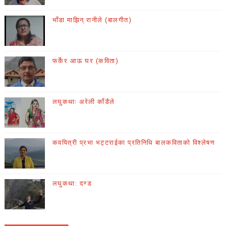
भाँडा माझिन् रानीले (बालगीत)
फर्केर आऊ घर (कविता)
लघुकथाः अरेली काँडैले
कवयित्री प्रभा भट्टराईका प्रतिनिधि बालकविताको विश्लेषण
लघुकथा: दण्ड