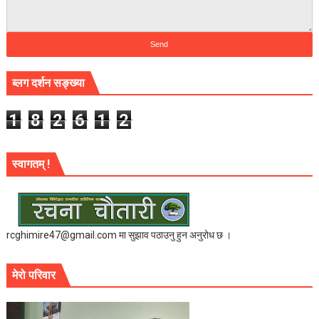
ब्लग दर्शन सङ्ख्या
1
8
2
6
1
2
स्वागतम् !
rcghimire47@gmail.com मा सुझाव पठाउनु हुन अनुरोध छ ।
मेरो परिवार