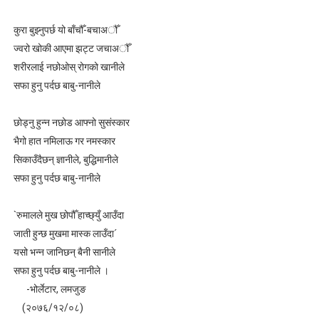
लघुकथा : गुलियो माया
कुरा बुझ्नुपर्छ यो बाँचौँ-बचाअौँ
ज्वरो खोकी आएमा झट्ट जचाअौँ
लघुकथा: दसैँको टीका
शरीरलाई नछोओस् रोगको खानीले
बालकविता: तीज आयो तीजमा
सफा हुनु पर्दछ बाबु-नानीले
तीजको दर (लघुकथा)
छोड्नु हुन्न नछोड आफ्नो सुसंस्कार
भैगो हात नमिलाऊ गर नमस्कार
औँलाको गीत (बालगीत)
सिकाउँदैछन् ज्ञानीले, बुद्धिमानीले
सफा हुनु पर्दछ बाबु-नानीले
`रुमालले मुख छोपौँ हाच्छ्युँ आउँदा
जाती हुन्छ मुखमा मास्क लाउँदा´
यसो भन्न जानिछन् बैनी सानीले
सफा हुनु पर्दछ बाबु-नानीले ।
-भोर्लेटार, लमजुङ
(२०७६/१२/०८)