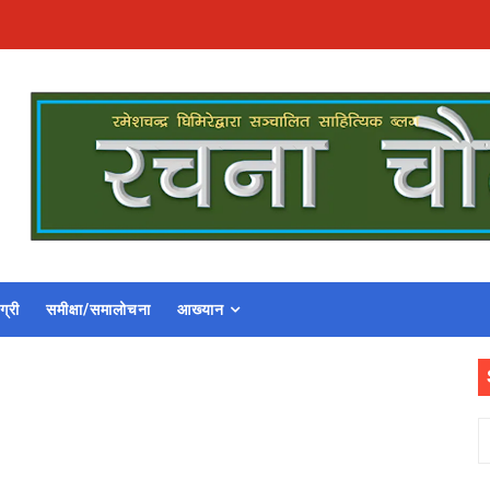
ग्री
समीक्षा/समालोचना
आख्यान