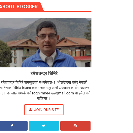
ABOUT BLOGGER
रमेशचन्द्र घिमिरे
रमेशचन्द्र घिमिरे लमजुङको मध्यनेपाल-६, भोर्लेटारमा बसेर नेपाली
साहित्यका विविध विधामा कलम चलाउनु साथै अध्यापन कार्यमा संलग्न
न् । उनलाई सम्पर्क गर्न rcghimire47@gmail.com मा इमेल गर्न
सकिन्छ ।
JOIN OUR SITE