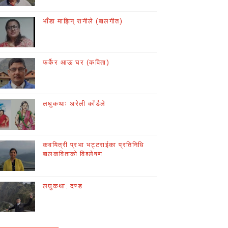
भाँडा माझिन् रानीले (बालगीत)
फर्केर आऊ घर (कविता)
लघुकथाः अरेली काँडैले
कवयित्री प्रभा भट्टराईका प्रतिनिधि
बालकविताको विश्लेषण
लघुकथा: दण्ड