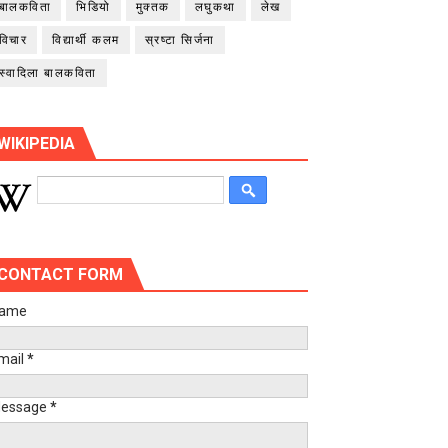
बालकविता
भिडियो
मुक्तक
लघुकथा
लेख
विचार
विद्यार्थी कलम
स्रष्टा सिर्जना
स्वादिला बालकविता
WIKIPEDIA
CONTACT FORM
ame
mail
*
essage
*