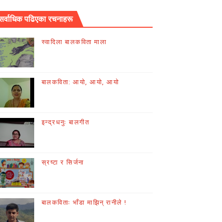
सर्वाधिक पढिएका रचनाहरू
स्वादिला बालकविता माला
बालकविता: आयो, आयो, आयो
इन्द्रधनुः बालगीत
स्रष्टा र सिर्जना
बालकविताः भाँडा माझिन् रानीले !