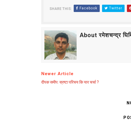
लघुकथा : गुलियो माया
Facebook
Twitter
SHARE THIS:
लघुकथा: दसैँको टीका
बालकविता: तीज आयो तीजमा
About रमेशचन्द्र घिमि
तीजको दर (लघुकथा)
औँलाको गीत (बालगीत)
Newer Article
दीपक समीप: स्रष्टा परिचय कि यार चर्चा ?
N
PO