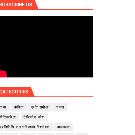
SUBSCRIBE US
CATEGORIES
कथा
कविता
कृति समीक्षा
गजल
गीतिकविता
टेलिफोन कोश
प्रतिनिधि बालकविताको विश्लेषण
बालकथा