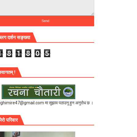
ब्लग दर्शन सङ्ख्या
1
8
1
8
0
5
स्वागतम् !
cghimire47@gmail.com मा सुझाव पठाउनु हुन अनुरोध छ ।
मेरो परिवार