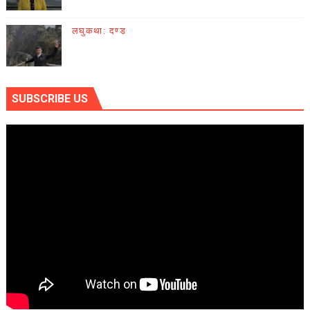
लघुकथा: दण्ड
SUBSCRIBE US