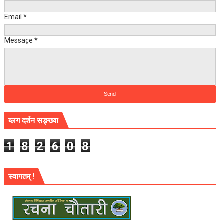
Email
*
Message
*
ब्लग दर्शन सङ्ख्या
1
8
2
6
0
8
स्वागतम् !