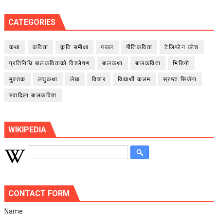
CATEGORIES
कथा
कविता
कृति समीक्षा
गजल
गीतिकविता
टेलिफोन कोश
प्रतिनिधि बालकविताको विश्लेषण
बालकथा
बालकविता
भिडियो
मुक्तक
लघुकथा
लेख
विचार
विद्यार्थी कलम
स्रष्टा सिर्जना
स्वादिला बालकविता
WIKIPEDIA
CONTACT FORM
Name