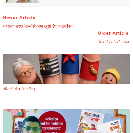
Newer Article
सरस्वती श्रेष्ठ `सरू´को आमा खुसी छिन् बालकविता
Older Article
शिव त्रिपाठीको गजल
औँलाको गीत (बालगीत)