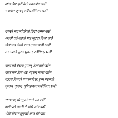
ओरालोमा झरी कैले उकालोमा चढी
लघुकथा : गुलियो माया
नथाकेर घुम्छन् सधैँ घडीभित्र छडी
लघुकथा: दसैँको टीका
बालकविता: तीज आयो तीजमा
कान्छो भाइ जाँगरिलो छिटो फन्का मार्छ
अल्छी गर्छ माइलो भाइ खुट्टा ढिलो सार्छ
तीजको दर (लघुकथा)
जेठो भाइ जैल्यै बस्छ टक्क अडी-अडी
तर आफ्नै सुरमा घुम्छन् घडीभित्र छडी
औँलाको गीत (बालगीत)
बाह्र वटै देशमा पुग्छन्, हेलो हाई गर्छन्
बाह्र बजे तिनै भाइ भेट्छन् मक्ख पर्छन्
यात्रा यिनको गज्जबको छ, हुन्न गडबडी
घुम्छन्, घुम्छन्, घुमिरहन्छन् घडीभित्र छडी
समयलाई चिन्नुपर्छ भन्ने पाठ पढौँ
हामी पनि यसरी नै अघि-अघि बढौँ
भोलि विद्वान् हुनुपर्छ आज धेरै पढी