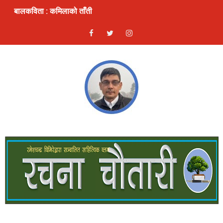
बालकविता : कमिलाको ताँती
स्रष्टा र सिर्जना
लघुकथा: दण्ड
भ्रम : लघुकथा
ठुलो एकादशी : लघुकथा
ढुङ्गे फूलः बालकविता
लघुकथाः कुकुरदेखि सावधान
देखावटी माया : लघुकथा
लघुकथाः चैनको जिन्दगी
गीतिकविताः फर्किएँ लाजले