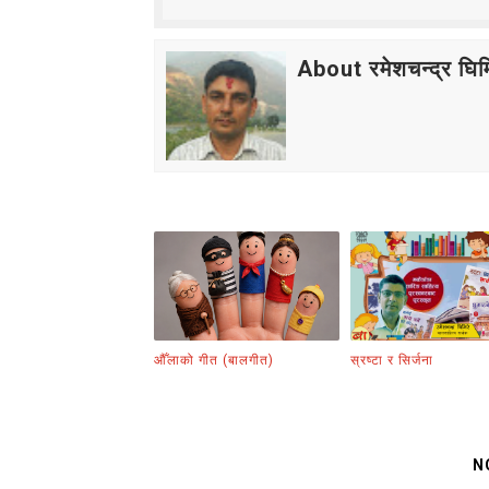
About रमेशचन्द्र घिमि
औँलाको गीत (बालगीत)
स्रष्टा र सिर्जना
N