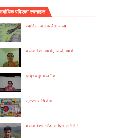
सर्वाधिक पढिएका रचनाहरू
स्वादिला बालकविता माला
बालकविता: आयो, आयो, आयो
इन्द्रधनुः बालगीत
स्रष्टा र सिर्जना
बालकविताः भाँडा माझिन् रानीले !