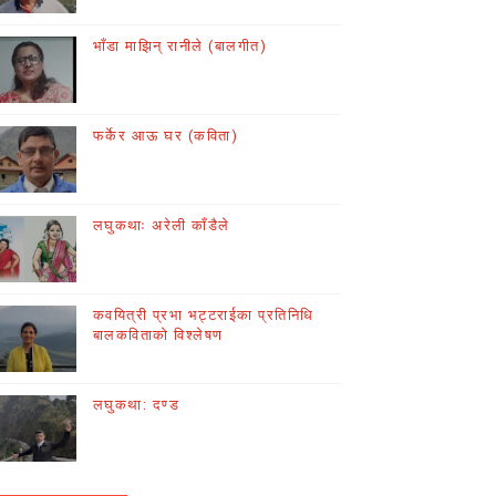
भाँडा माझिन् रानीले (बालगीत)
फर्केर आऊ घर (कविता)
लघुकथाः अरेली काँडैले
कवयित्री प्रभा भट्टराईका प्रतिनिधि
बालकविताको विश्लेषण
लघुकथा: दण्ड