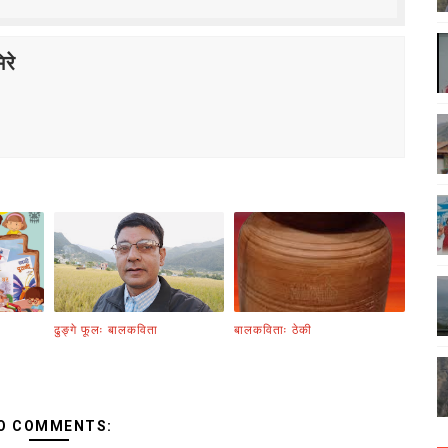
रे
ढुङ्गे फूलः बालकविता
बालकविताः ठेकी
O COMMENTS: