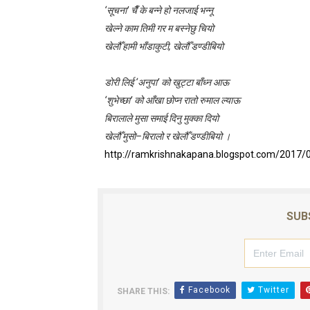
‘सूचना’ चैँ के बन्ने हो नलजाई भन्नू
बालकविता: तीज आयो तीजमा
खेल्ने काम तिमी गर म बस्नेछु चियो
खेलौँ हामी भाँडाकुटी, खेलौँ डण्डीबियो
तीजको दर (लघुकथा)
औँलाको गीत (बालगीत)
डोरी लिई ‘अनुपा’ को खुट्टा बाँध्न आऊ
‘शुभेच्छा’ को आँखा छोप्न रातो रुमाल ल्याऊ
बालकविता : कमिलाको ताँती
बिरालाले मुसा समाई दिनु मुक्का दियो
खेलौँ मुसो–बिरालो र खेलौँ डण्डीबियो ।
स्रष्टा र सिर्जना
http://ramkrishnakapana.blogspot.com/2017/
लघुकथा: दण्ड
SUB
Facebook
Twitter
SHARE THIS: