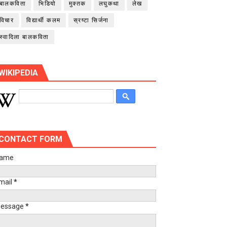
बालकविता
भिडियो
मुक्तक
लघुकथा
लेख
विचार
विद्यार्थी कलम
स्रष्टा सिर्जना
स्वादिला बालकविता
WIKIPEDIA
CONTACT FORM
ame
mail
*
essage
*