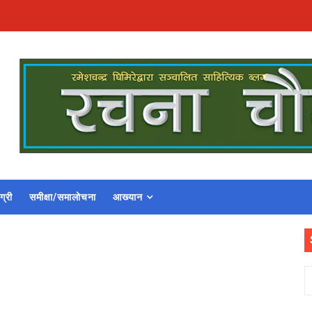
ग्री
समीक्षा/समालोचना
आख्यान