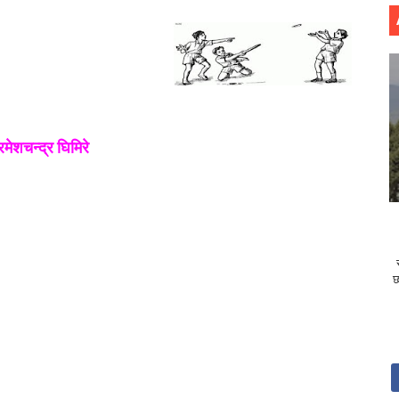
रमेशचन्द्र घिमिरे
छ