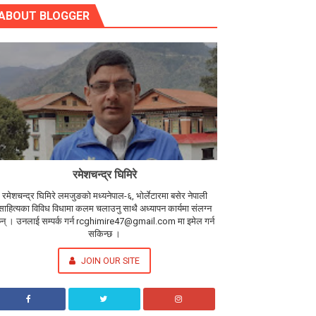
ABOUT BLOGGER
रमेशचन्द्र घिमिरे
रमेशचन्द्र घिमिरे लमजुङको मध्यनेपाल-६, भोर्लेटारमा बसेर नेपाली
साहित्यका विविध विधामा कलम चलाउनु साथै अध्यापन कार्यमा संलग्न
न् । उनलाई सम्पर्क गर्न rcghimire47@gmail.com मा इमेल गर्न
सकिन्छ ।
JOIN OUR SITE