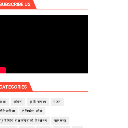
SUBSCRIBE US
CATEGORIES
कथा
कविता
कृति समीक्षा
गजल
गीतिकविता
टेलिफोन कोश
प्रतिनिधि बालकविताको विश्लेषण
बालकथा