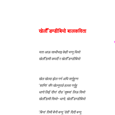
लघुकथाः सम्बन्ध
कुटाइ काण्डः लघुकथा
पालोः लघुकथा
खेलौँ डण्डीबियो बालकविता
बाल लघुकथाः निर्देशन
लघुकथाः स्वार्थी सम्झौता
यता आऊ साथीभाइ केही भन्नु थियो
खेलौँ हामी कपर्दी र खेलौँ डण्डीबियो
बालकविताः ठेकी
लघुकथाः अरेली काँडैले
खेल खेल्दा झेल गर्न अघि सर्नुहुन्न
‘शान्ति’ सँग खेल्नुपर्छ हल्ला गर्नुहु
बालकविताः बाल अधिकार
धागो लिई ‘दीपा’ दौड ‘सुषमा’ लिऊ सियो
लघुकथा : गुलियो माया
खेलौँ हामी सियो–धागो, खेलौँ डण्डीबियो
लघुकथा: दसैँको टीका
‘बिना’ तिमी बैनी बन्नू ‘देवी’ दिदी बन्नू