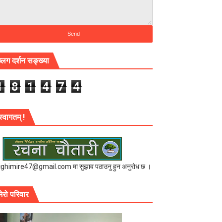
ब्लग दर्शन सङ्ख्या
1
8
1
4
7
4
स्वागतम् !
cghimire47@gmail.com मा सुझाव पठाउनु हुन अनुरोध छ ।
मेरो परिवार