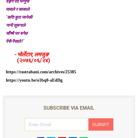
दङ्ग पर्दै भन्नुभो
मामाले र काकाले
`कत्ति कुरा जानेकी
नानी सूचनाले
साँच्चै घर बनेछ
पैसै-पैसाले !´
- भोर्लेटार, लमजुङ
(२०७६/०६/२४)
https://rastrabani.com/archives/25385
https://youtu.be/o1bq0-aEdDg
SUBSCRIBE VIA EMAIL