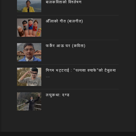
बालकविताको विश्लेषण
औँलाको गीत (बालगीत)
फर्केर आऊ घर (कविता)
निगम भट्टराई : "पल्पसा क्याफे"को टेबुलमा
...
लघुकथा: दण्ड