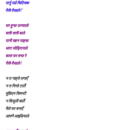
पार्नु पर्छ चिटिक्क
पैसै-पैसाले !´
घर हुन्छ उज्यालो
बत्ती-सत्ती बाले
पानी खान पाइन्छ
धारा जोड्दिनाले
बल्ल घर बन्छ रे
पैसै-पैसाले !
न त गाह्रो लगाएँ
न त भित्तो टालेँ
मुछिएन सिमन्टी
न बिजुली बालेँ
मैले घर बनाएँ
आफ्नै आइडियाले