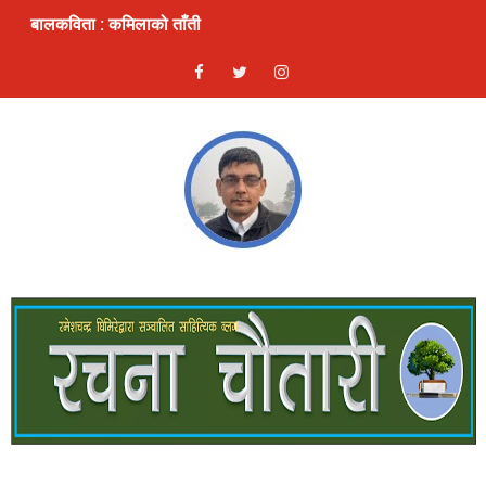
बालकविता : कमिलाको ताँती
स्रष्टा र सिर्जना
लघुकथा: दण्ड
भ्रम : लघुकथा
ठुलो एकादशी : लघुकथा
ढुङ्गे फूलः बालकविता
लघुकथाः कुकुरदेखि सावधान
देखावटी माया : लघुकथा
लघुकथाः चैनको जिन्दगी
गीतिकविताः फर्किएँ लाजले