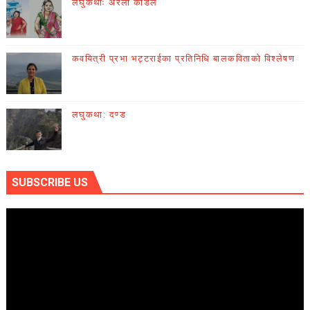
लघुकथाः अरेली काँडैले
कवयित्री प्रभा भट्टराईका प्रतिनिधि बालकविताको विश्लेषण
लघुकथा: दण्ड
SUBSCRIBE US