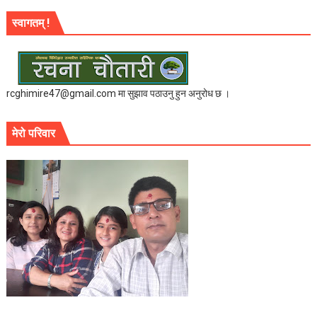
स्वागतम् !
rcghimire47@gmail.com मा सुझाव पठाउनु हुन अनुरोध छ ।
मेरो परिवार