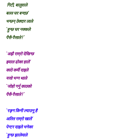
गिटी, बालुवाले
लघुकथा : गुलियो माया
बल्ल घर बन्दछ´
भन्छन् ठेक्दार लाले
लघुकथा: दसैँको टीका
`हुन्छ घर नक्कले
बालकविता: तीज आयो तीजमा
पैसै-पैसाले !´
तीजको दर (लघुकथा)
`अझै राम्रो देखिन्छ
झ्याल ढोका हाले´
औँलाको गीत (बालगीत)
काठे कर्मी दाइले
यसो भन्न थाले
`जोहो गर्नू काठको
पैसै-पैसाले !´
`रङ्ग किनी ल्याउनू है
अल्लि राम्रो खाले´
पेन्टर दाइले भनेका
`हुन्छ झालेमाले