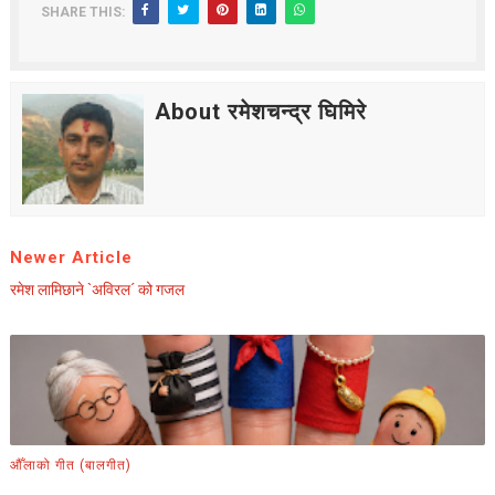
SHARE THIS:
About रमेशचन्द्र घिमिरे
Newer Article
रमेश लामिछाने `अविरल´ को गजल
औँलाको गीत (बालगीत)